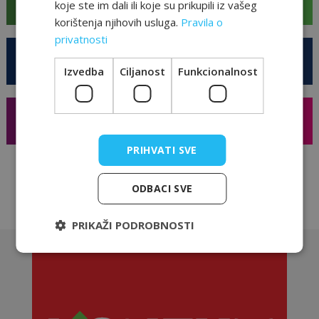
koje ste im dali ili koje su prikupili iz vašeg
restorani i caffe barovi
korištenja njihovih usluga.
Pravila o
privatnosti
Business
Izvedba
Ciljanost
Funkcionalnost
hotel i konferencije
Shopping
poznati brandovi
PRIHVATI SVE
ODBACI SVE
PRIKAŽI PODROBNOSTI