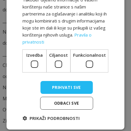
korištenju naše stranice s našim
do 40%
partnerima za oglašavanje i analitiku koji ih
___________________________
mogu kombinirati s drugim informacijama
koje ste im dali ili koje su prikupili iz vašeg
NIKE SHOP
korištenja njihovih usluga.
Pravila o
privatnosti
do 40%
___________________________
Izvedba
Ciljanost
Funkcionalnost
CM
odabrani parfemi sniženi do 35%
Nikel kozmetika snižena je do 25%
PRIHVATI SVE
My lovely bag torbe snižene 25%
ODBACI SVE
Ovnak trendy novčanici i remenje sniženi su 35%
PRIKAŽI PODROBNOSTI
Ziaja kompletan asortiman snižen je 25%