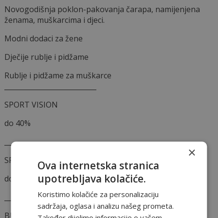
Novogodišnja poklon-pakovanja čarapa, namijenjena
ženama, muškarcima i djeci.
Modni dodaci za žene
Dječije rublje i pidžame
Rublje i pidžame za muškarce
___________________________
SPORT VISION
do 40%
___________________________
×
SPORT REALITY
Ova internetska stranica
upotrebljava kolačiće.
do 50%
Koristimo kolačiće za personalizaciju
___________________________
sadržaja, oglasa i analizu našeg prometa.
BUZZ
Također dijelimo informacije o vašem