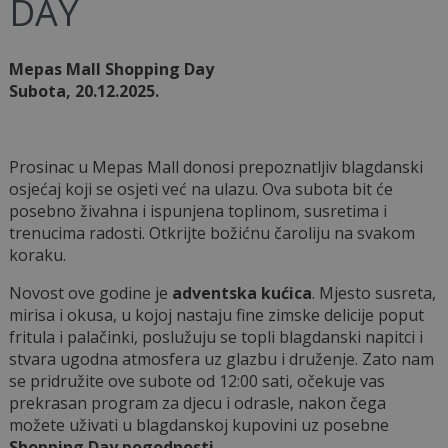
DAY
Mepas Mall Shopping Day
Subota, 20.12.2025.
Prosinac u Mepas Mall donosi prepoznatljiv blagdanski
osjećaj koji se osjeti već na ulazu. Ova subota bit će
posebno živahna i ispunjena toplinom, susretima i
trenucima radosti. Otkrijte božićnu čaroliju na svakom
koraku.
Novost ove godine je
adventska kućica
. Mjesto susreta,
mirisa i okusa, u kojoj nastaju fine zimske delicije poput
fritula i palačinki, poslužuju se topli blagdanski napitci i
stvara ugodna atmosfera uz glazbu i druženje. Zato nam
se pridružite ove subote od 12:00 sati, očekuje vas
prekrasan program za djecu i odrasle, nakon čega
možete uživati u blagdanskoj kupovini uz posebne
Shopping Day pogodnosti
.