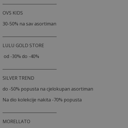
___________________________
OVS KIDS
30-50% na sav asortiman
___________________________
LULU GOLD STORE
od -30% do -40%
___________________________
SILVER TREND
do -50% popusta na cjelokupan asortiman
Na dio kolekcije nakita -70% popusta
___________________________
MORELLATO