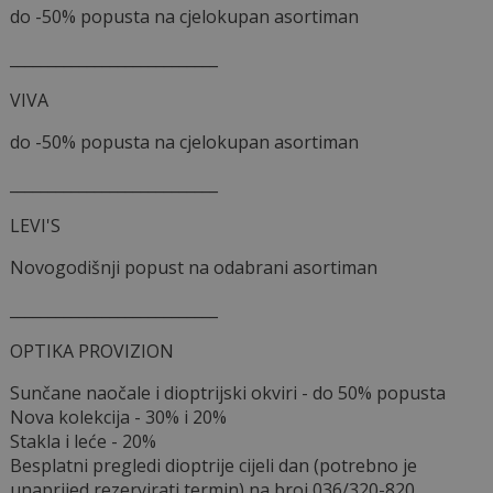
do -50% popusta na cjelokupan asortiman
___________________________
VIVA
do -50% popusta na cjelokupan asortiman
___________________________
LEVI'S
Novogodišnji popust na odabrani asortiman
___________________________
OPTIKA PROVIZION
Sunčane naočale i dioptrijski okviri - do 50% popusta
Nova kolekcija - 30% i 20%
Stakla i leće - 20%
Besplatni pregledi dioptrije cijeli dan (potrebno je
unaprijed rezervirati termin) na broj 036/320-820.